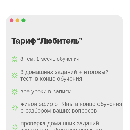
Тариф “Любитель”
ТАРИФЫ
8 тем,
1 месяц обучения
8 домашних заданий
+ итоговый
тест в конце обучения
все уроки в записи
живой эфир от Яны
в конце обучения
с разбором ваших вопросов
проверка домашних заданий
куратором
, обратная связь по
домашкам
доступ в закрытое
сообщество по окончании
обучения!
сертификат по окончании
обучения в случае выполнения