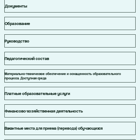
Педагогический состав
Материально-техническое обеспечение и оснащенность образовательного
процесса. Доступная среда
Платные образовательные услуги
Финансово-хозяйственная деятельность
Вакантные места для приема (перевода) обучающихся
Стипендии и меры поддержки обучающихся
Международное сотрудничество
Организация питания в образовательной организации
Основные сведения
Индивидуальный предприниматель
Строинская Яна Олеговна,