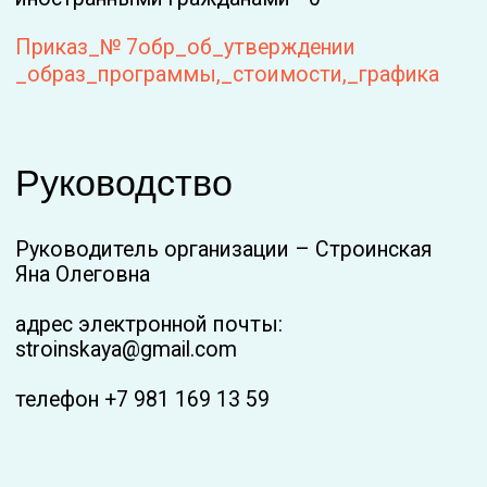
Стоимость обучения:
по программе "Лагерь с цветочками."Тариф
«Основной»" - 49 000 руб
по программе "Лагерь с цветочками."Тариф
«Монетизация»" - 79 000 руб (с куратором),
130 000р (VIP)
Образовательная организация вправе
устанавливать скидки при соблюдении
обучающимися определенных условий и
времени оплаты.
Финансово-хозяйственная
деятельность
Деятельность ИП Строинской Я.О. является
предпринимательской и осуществляется
только по договорам об оказании платных