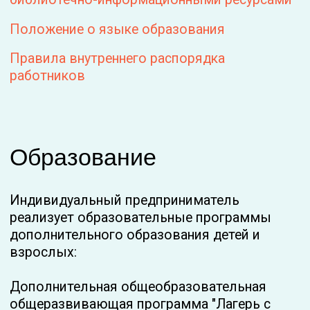
цветочками. Тариф "VIP"" 90 академических
часов обучения, 9 недель
Дополнительная общеобразовательная
общеразвивающая программа "Реанимация
растений" 24 академических часа обучения, 4
недели
Нормативные сроки обучения также
предусмотрены учебными и календарными
планами образовательных программ.
Государственная аккредитация
образовательных программ не
предусмотрена.
Обучение осуществляется на русском языке.
Численность обучающихся по реализуемым
образовательным программам:
- за счет бюджетных ассигнований
федерального бюджета – не предусмотрено,
- за счет бюджетов субъектов Российской
Федерации – не предусмотрено,
- за счет местных бюджетов - не