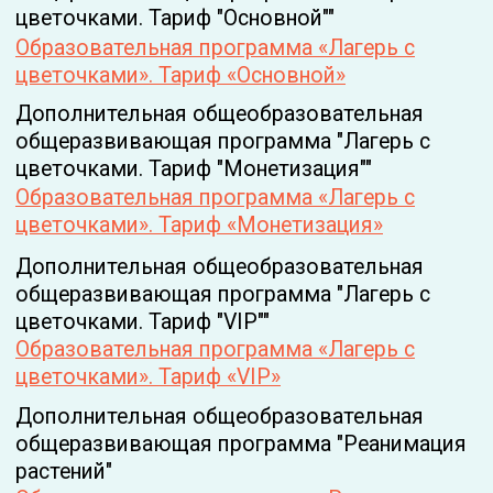
предусмотрено ,
- по договорам об образовании за счет
средств физических и (или) юридических
лиц – ограничивается возможностями
образовательной платформы.
Численность обучающихся, являющихся
иностранными гражданами - 0
Приказ_№ 7обр_об_утверждении
_образ_программы,_стоимости,_графика
Руководство
Руководитель организации – Строинская
Яна Олеговна
адрес электронной почты:
stroinskaya@gmail.com
телефон +7 981 169 13 59