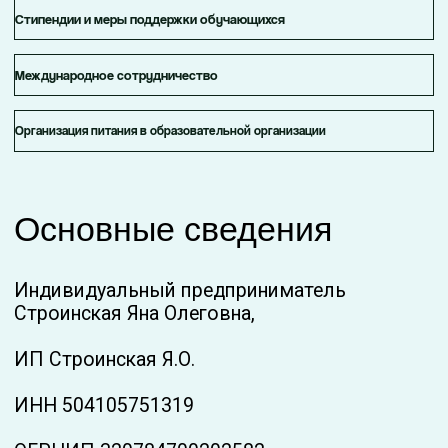
ИП Строинская Я.О.
ИНН 504105751319
ОГРНИП 320784700202582
Дата создания образовательной
организации: 14.09.2020
Место нахождения образовательной
организации: Московская область, город
Реутов, ул. Калинина, дом 20, квартира 48
Режим работы: График работы: с 9:00 до
18:00 мск , понедельник - пятница
контактный телефон и адрес электронной
почты: stroinskaya@gmail.com
Место осуществления образовательной
деятельности: платформа-мессенджер
Telegram.
Сведения о лицензии: Регистрационный
номер лицензии Л035-01255-50/01391479
Наименование органа, выдавшего лицензию:
Министерство образования Московской