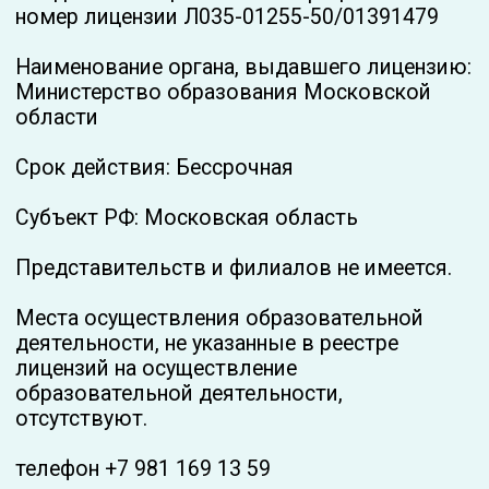
управления
образовательной
организацией
Руководитель организации – Строинская
Яна Олеговна
Документы
Правила внутреннего распорядка
обучающихся
Положение о ДОТ и ЭО
Положение об архивном хранении
Положение о приеме приостановлении
отчислении обучающихся ИП Строинская
Положение о самообследовании