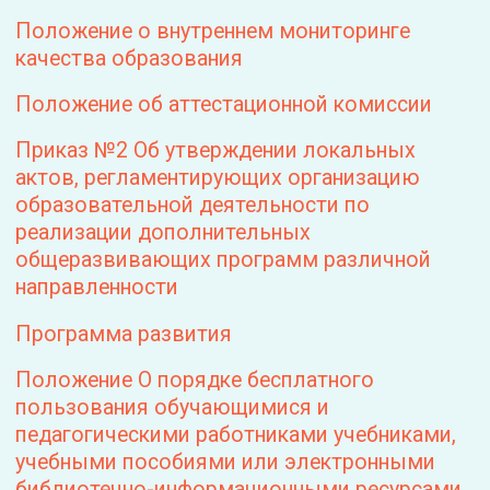
Дополнительная общеобразовательная
общеразвивающая программа "Реанимация
растений"
Образовательная программа «Реанимация
растений»
Обучение осуществляется в следующих
формах: заочная, исключительно
электронное обучение с применением
дистанционных образовательных
технологий.
Срок освоения образовательных программ:
Дополнительная общеобразовательная
общеразвивающая программа "Лагерь с
цветочками. Тариф "Основной"" 39
академических часов обучения, 8 недель
Дополнительная общеобразовательная
общеразвивающая программа "Лагерь с
цветочками. Тариф "Монетизация"" 70
академических часов обучения, 8 недель
Дополнительная общеобразовательная
общеразвивающая программа "Лагерь с