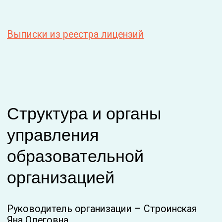
Положение о внутреннем мониторинге
качества образования
Положение об аттестационной комиссии
Приказ №2 Об утверждении локальных
актов, регламентирующих организацию
образовательной деятельности по
реализации дополнительных
общеразвивающих программ различной
направленности
Программа развития
Положение О порядке бесплатного
пользования обучающимися и
педагогическими работниками учебниками,
учебными пособиями или электронными
библиотечно-информационными ресурсами
Положение о языке образования
Правила внутреннего распорядка
работников