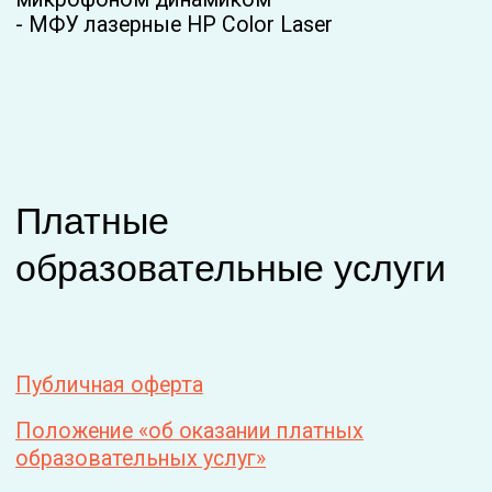
Телеграм
plants_coach
Инстаграм
yana.stroinskaya
Ютюб
plantscoach
Вконтакте PLANTS
COACH
© Все права защищены.
ИП Строинская Яна Олеговна
+7 981 169 13 59
stroinskaya@gmail.com
Публичная оферта
Политика обработки персональных данных
Пользовательское соглашение