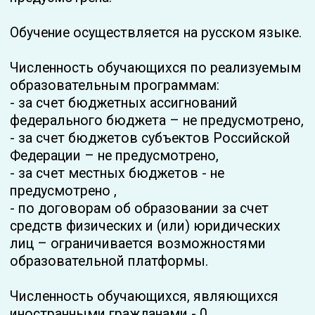
обеспечения учебного процесса
применяются:
- Ноутбуки со встроенными web-камерой,
микрофоном динамиком
- МФУ лазерные HP Color Laser
Платные
образовательные услуги
Публичная оферта
Положение «об оказании платных
образовательных услуг»
Приказ №7/ОБР от 20.12.2024
Приложение-анкета