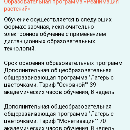
Педагогический состав
Преподаватель, разработчик программы
Строинская Яна Олеговна
Образование: высшее, диплом МЭИ (ТУ)
Опыт работы по специальности: 4 года
Образовательный процесс реализуется
педагогическими работниками,
соответствующими требованиям
законодательства в части квалификации,
стажа работы и уровня образования, и не
имеющими ограничений для занятия
педагогической деятельностью.