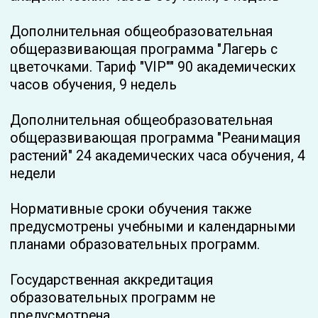
Материально-техническое
обеспечение и оснащенность
образовательного процесса.
Доступная среда
Не предусмотрено очное обучение в классах
и группах
Обучение проводится с использованием
дистанционной платформы и электронной
информационно-обучающей среды на
основе программного обеспечения Telegram.
Наличие цифровой (электронной)
библиотеки, обеспечивающей доступ к
информационным справочным и
дополнительным обучающим материалам,
созданной c использованием программного
обеспечения Telegram.
Наличие высокоскоростной корпоративной
вычислительной сети, обеспечивающей
доступ к электронной информационно-
образовательной среде.
Дополнительно для бесперебойного